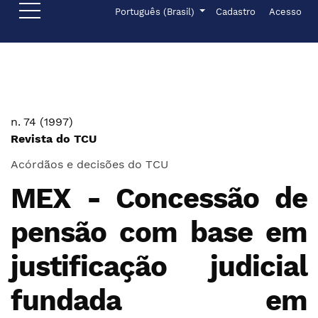
Ir para o menu de navegação principal
Ir para o conteúdo principal
Ir para o rodapé
Menu de administr
Idioma
Português (Brasil)
Cadastro
Acesso
n. 74 (1997)
Revista do TCU
Acórdãos e decisões do TCU
MEX - Concessão de
pensão com base em
justificação judicial
fundada em