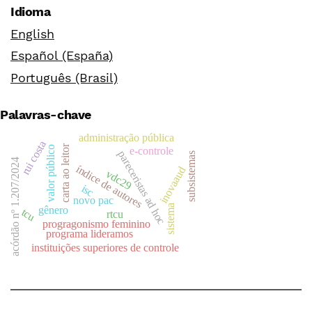
Idioma
English
Español (España)
Português (Brasil)
Palavras-chave
administração pública
rui costa
carta ao leitor
valor público
e-controle
pareceristas ad hoc
subsistemas
acórdão nº 1.207/2024
índice de autores
inovaaud
vdc29
isc
novo pac
sistema
gênero
tcu
rtcu
progragonismo feminino
programa lideramos
instituições superiores de controle