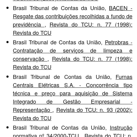
Brasil Tribunal de Contas da União,
BACEN -
Resgate das contribuições recolhidas a fundo de
previdência
,
Revista do TCU: n. 77 (1998):
Revista do TCU
Brasil Tribunal de Contas da União,
Petrobras -
Contratação de serviços de limpeza e
conservação
,
Revista do TCU: n. 77 (1998):
Revista do TCU
Brasil Tribunal de Contas da União,
Furnas
Centrais Elétricas S.A. - Concorrência tipo
técnica e preço para aquisição de Sistema
Integrado de Gestão Empresarial -
Representação
,
Revista do TCU: n. 93 (2002):
Revista do TCU
Brasil Tribunal de Contas da União,
Instrução
normativa nº 34/2000-TCU
,
Revista do TCU: n.