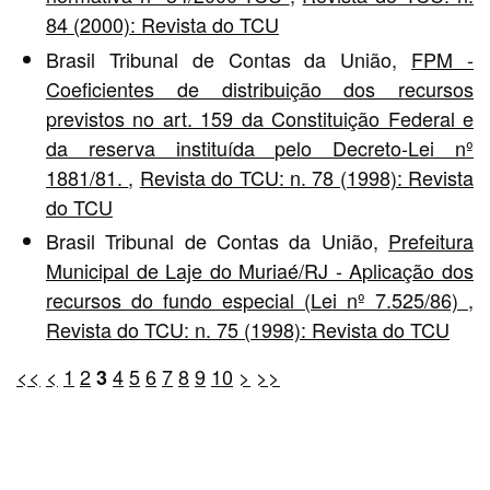
84 (2000): Revista do TCU
Brasil Tribunal de Contas da União,
FPM -
Coeficientes de distribuição dos recursos
previstos no art. 159 da Constituição Federal e
da reserva instituída pelo Decreto-Lei nº
1881/81.
,
Revista do TCU: n. 78 (1998): Revista
do TCU
Brasil Tribunal de Contas da União,
Prefeitura
Municipal de Laje do Muriaé/RJ - Aplicação dos
recursos do fundo especial (Lei nº 7.525/86)
,
Revista do TCU: n. 75 (1998): Revista do TCU
<<
<
1
2
4
5
6
7
8
9
10
>
>>
3