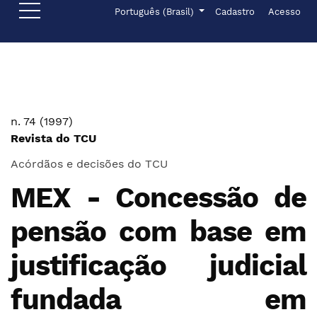
Ir para o menu de navegação principal
Ir para o conteúdo principal
Ir para o rodapé
Menu de administr
Idioma
Português (Brasil)
Cadastro
Acesso
n. 74 (1997)
Revista do TCU
Acórdãos e decisões do TCU
MEX - Concessão de
pensão com base em
justificação judicial
fundada em