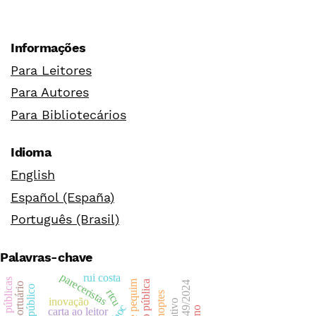
Informações
Para Leitores
Para Autores
Para Bibliotecários
Idioma
English
Español (España)
Português (Brasil)
Palavras-chave
pareceristas
rui costa
políticas públicas
valor público
rtcu
inovação
carta ao leitor