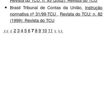
Brasil Tribunal de Contas da União,
Instrução
normativa nº 31/99-TCU
,
Revista do TCU: n. 82
(1999): Revista do TCU
<<
<
2
3
4
5
6
8
9
10
11
>
>>
7