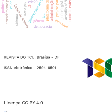
plataforma de pequim
administração pública
acórdão nº 949/2024
arrendamento portuário
projeto panoptes
poder legislativo
pareceristas ad hoc
controle externo
vdc29
novo pac
isc
índice de autores
tcu
sistema
inovaaud
gênero
democracia
REVISTA DO TCU, Brasília - DF
ISSN eletrônico - 2594-6501
Licença CC BY 4.0