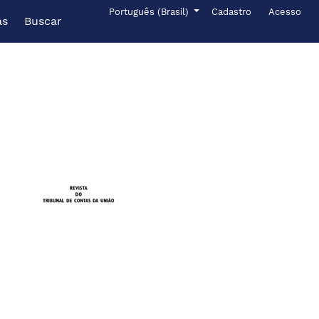
Menu de administr
Idioma
Português (Brasil)
Cadastro
Acesso
as
Buscar