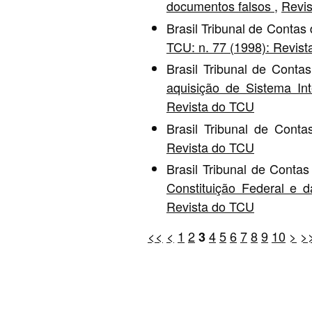
documentos falsos
,
Revis
Brasil Tribunal de Contas
TCU: n. 77 (1998): Revis
Brasil Tribunal de Conta
aquisição de Sistema I
Revista do TCU
Brasil Tribunal de Cont
Revista do TCU
Brasil Tribunal de Conta
Constituição Federal e d
Revista do TCU
<<
<
1
2
4
5
6
7
8
9
10
>
>
3