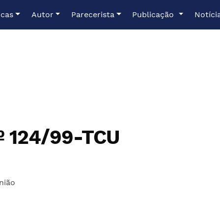
icas
Autor
Parecerista
Publicação
Notíci
º 124/99-TCU
nião