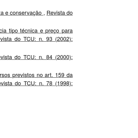
eza e conservação
,
Revista do
cia tipo técnica e preço para
vista do TCU: n. 93 (2002):
vista do TCU: n. 84 (2000):
rsos previstos no art. 159 da
vista do TCU: n. 78 (1998):