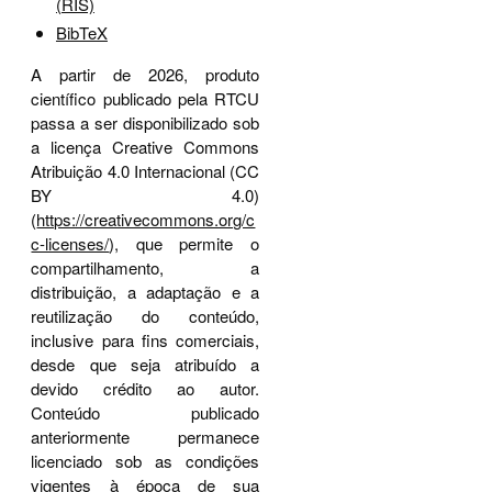
(RIS)
BibTeX
A partir de 2026, produto
científico publicado pela RTCU
passa a ser disponibilizado sob
a licença Creative Commons
Atribuição 4.0 Internacional (CC
BY 4.0)
(
https://creativecommons.org/c
c-licenses/
), que permite o
compartilhamento, a
distribuição, a adaptação e a
reutilização do conteúdo,
inclusive para fins comerciais,
desde que seja atribuído a
devido crédito ao autor.
Conteúdo publicado
anteriormente permanece
licenciado sob as condições
vigentes à época de sua