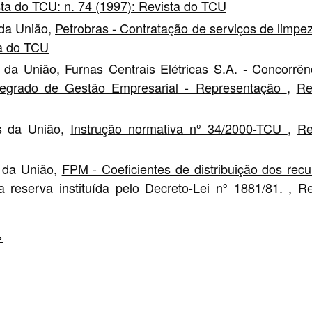
ta do TCU: n. 74 (1997): Revista do TCU
 da União,
Petrobras - Contratação de serviços de limp
ta do TCU
s da União,
Furnas Centrais Elétricas S.A. - Concorrên
ntegrado de Gestão Empresarial - Representação
,
Re
as da União,
Instrução normativa nº 34/2000-TCU
,
Re
s da União,
FPM - Coeficientes de distribuição dos recu
a reserva instituída pelo Decreto-Lei nº 1881/81.
,
Re
>