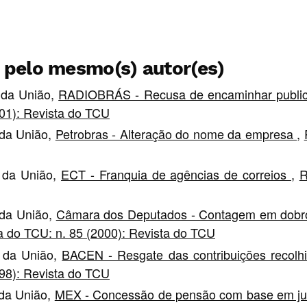
s pelo mesmo(s) autor(es)
s da União,
RADIOBRÁS - Recusa de encaminhar publici
001): Revista do TCU
 da União,
Petrobras - Alteração do nome da empresa
,
s da União,
ECT - Franquia de agências de correios
,
R
 da União,
Câmara dos Deputados - Contagem em dobro 
a do TCU: n. 85 (2000): Revista do TCU
s da União,
BACEN - Resgate das contribuições recolh
998): Revista do TCU
 da União,
MEX - Concessão de pensão com base em just