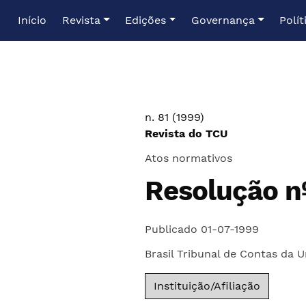
Ir para o menu de navegação principal
Ir para o conteúdo principal
Ir para o rodapé
Início
Revista
Edições
Governança
Polít
n. 81 (1999)
Revista do TCU
Atos normativos
Resolução n
Publicado 01-07-1999
Brasil Tribunal de Contas da U
Instituição/Afiliação