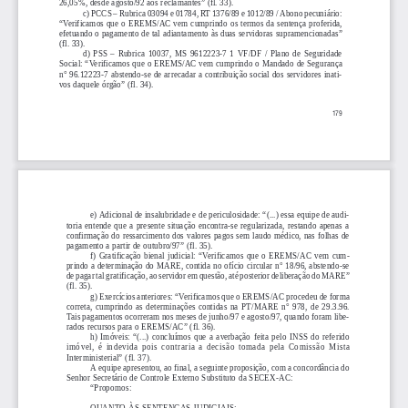
26,05%, desde agosto/92 aos reclamantes” (fl. 33).
c) PCCS – Rubrica 03094 e 01784, RT 1376/89 e 1012/89 / Abono pecuniário:
“Verificamos que o EREMS/AC vem cumprindo os termos da sentença proferida,
efetuando o pagamento de tal adiantamento às duas servidoras supramencionadas”
(fl. 33).
d)  PSS  –  Rubrica  10037,  MS  9612223-7  1  VF/DF  /  Plano  de  Seguridade
Social: “Verificamos que o EREMS/AC vem cumprindo o Mandado de Segurança
n° 96.12223-7 abstendo-se de arrecadar a contribuição social dos servidores inati-
vos daquele órgão” (fl. 34).
179
e) Adicional de insalubridade e de periculosidade: “(...) essa equipe de audi-
toria  entende  que  a  presente  situação  encontra-se  regularizada,  restando  apenas  a
confirmação do ressarcimento dos valores pagos sem laudo médico, nas folhas de
pagamento a partir de outubro/97” (fl. 35).
f)  Gratificação  bienal  judicial:  “Verificamos  que  o  EREMS/AC  vem  cum-
prindo a determinação do MARE, contida no ofício circular n° 18/96, abstendo-se
de pagar tal gratificação, ao servidor em questão, até posterior deliberação do MARE”
(fl. 35).
g) Exercícios anteriores: “Verificamos que o EREMS/AC procedeu de forma
correta,  cumprindo  as  determinações  contidas  na  PT/MARE  n°  978,  de  29.3.96.
Tais pagamentos ocorreram nos meses de junho/97 e agosto/97, quando foram libe-
rados recursos para o EREMS/AC” (fl. 36).
h)  Imóveis:  “(...)  concluímos  que  a  averbação  feita  pelo  INSS  do  referido
imóvel,  é  indevida  pois  contraria  a  decisão  tomada  pela  Comissão  Mista
Interministerial” (fl. 37).
A equipe apresentou, ao final, a seguinte proposição, com a concordância do
Senhor Secretário de Controle Externo Substituto da SECEX-AC:
“Propomos:
QUANTO ÀS SENTENÇAS JUDICIAIS: