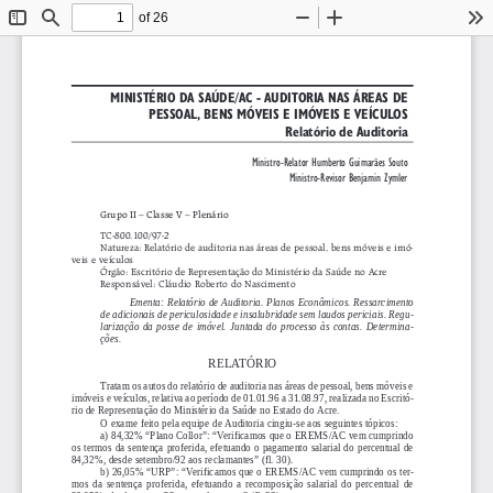
of 26
Toggle
Find
Zoom
Zoom
To
Sidebar
Out
In
MINIST...RIO DA SA⁄DE/AC - AUDITORIA NAS ¡REAS DE
PESSOAL, BENS M”VEIS E IM”VEIS E VEÕCULOS
RelatÛrio de Auditoria
Ministro-Relator Humberto Guimar„es Souto
Ministro-Revisor Benjamin Zymler
Grupo II ñ Classe V ñ Plen·rio
TC-800.100/97-2
Natureza: RelatÛrio de auditoria nas ·reas de pessoal, bens mÛveis e imÛ-
veis e veÌculos
”rg„o: EscritÛrio de RepresentaÁ„o do MinistÈrio da Sa ̇de no Acre
Respons·vel: Cl·udio Roberto do Nascimento
Ementa: Relatório de Auditoria. Planos Econômicos. Ressarcimento
de adicionais de periculosidade e insalubridade sem laudos periciais. Regu-
larização  da  posse  de  imóvel.  Juntada  do  processo  às  contas.  Determina-
ções.
RELATÓRIO
Tratam os autos do relatório de auditoria nas áreas de pessoal, bens móveis e
imóveis e veículos, relativa ao período de 01.01.96 a 31.08.97, realizada no Escritó-
rio de Representação do Ministério da Saúde no Estado do Acre.
O exame feito pela equipe de Auditoria cingiu-se aos seguintes tópicos:
a) 84,32% “Plano Collor”: “Verificamos que o EREMS/AC vem cumprindo
os  termos  da  sentença  proferida,  efetuando  o  pagamento  salarial  do  percentual  de
84,32%, desde setembro/92 aos reclamantes” (fl. 30).
b) 26,05% “URP”: “Verificamos que o EREMS/AC vem cumprindo os ter-
mos  da  sentença  proferida,  efetuando  a  recomposição  salarial  do  percentual  de