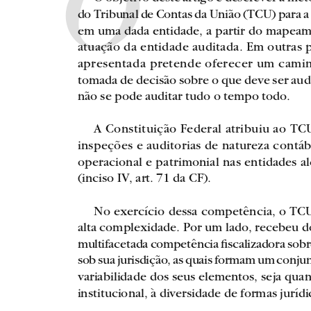
O
do Tribunal de Contas da União (TCU) para a
em uma dada entidade, a partir do mapeame
atuação da entidade auditada. Em outras p
apresentada pretende oferecer um camin
tomada de decisão sobre o que deve ser audi
não se pode auditar tudo o tempo todo.
A Constituição Federal atribuiu ao T
inspeções e auditorias de natureza contábil
operacional e patrimonial nas entidades a
(inciso IV, art. 71 da CF).
No exercício dessa competência, o TCU
alta complexidade. Por um lado, recebeu do
multifacetada competência fi scalizadora sob
sob sua jurisdição, as quais formam um conjun
variabilidade dos seus elementos, seja qua
institucional, à diversidade de formas jurí