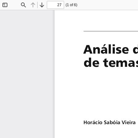
(1 of 6)
Toggle
Find
Previous
Next
Sidebar
Análise d
de temas
Horácio Sabóia Vieira