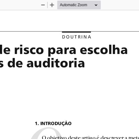
Zoom
Zoom
Out
In
D O U T R I N A
e risco para escolha 
 de auditoria
1. INTRODUÇÃO
O objetivo deste artigo é descrever a met