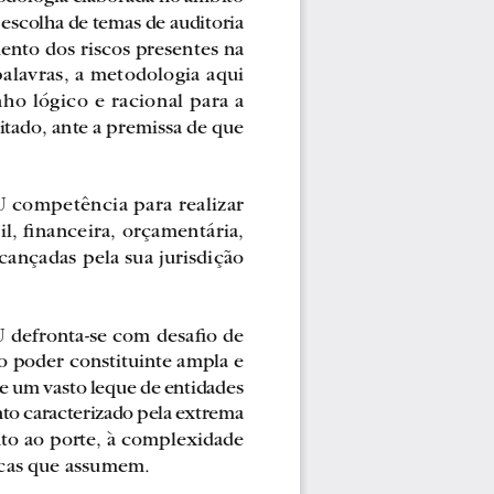
 escolha
 de temas de auditoria 
nto dos riscos presentes na 
alavras, a
 metodologia aqui 
ho lógico e r
acional para a 
tado, ante a premissa de que 
CU competência 
para realizar 
, fi nanc
eira, orçamentária, 
lcançadas 
pela sua jurisdição 
 defronta-se c
om desafi o de 
 poder constituinte ampla e 
re um va
sto leque de entidades 
to car
acterizado pela extrema 
nto ao po
rte, à complexidade 
dicas que assumem.