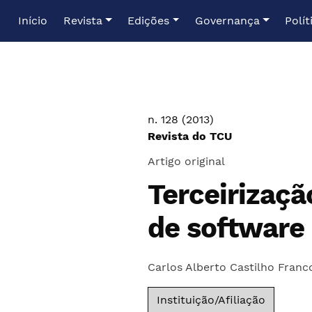
Ir para o menu de navegação principal
Ir para o conteúdo principal
Ir para o rodapé
Início
Revista
Edições
Governança
Polít
n. 128 (2013)
Revista do TCU
Artigo original
Terceirizaç
de software 
Carlos Alberto Castilho Franc
Instituição/Afiliação