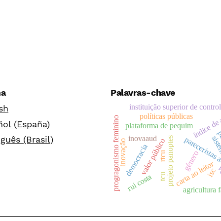
ma
Palavras-chave
instituição superior de contro
sh
índice de 
políticas públicas
progragonismo feminino
ol (España)
plataforma de pequim
pa
inovaaud
guês (Brasil)
sist
projeto panoptes
pareceristas 
valor público
inovação
democracia
gênero
rtcu
carta ao leitor
v
isc
tcu
rui costa
agricultura 