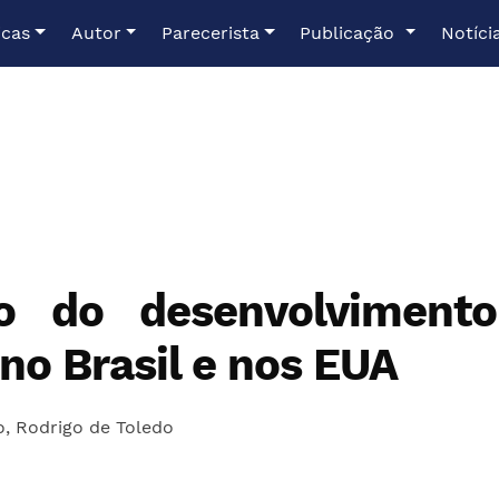
icas
Autor
Parecerista
Publicação
Notíci
ão do desenvolvimento
no Brasil e nos EUA
o
,
Rodrigo de Toledo