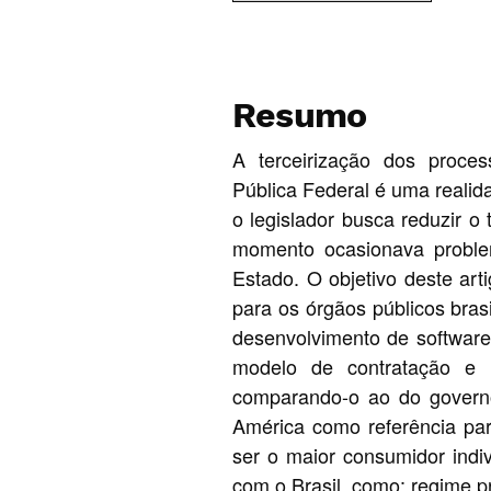
Resumo
A terceirização dos proce
Pública Federal é uma realid
o legislador busca reduzir o
momento ocasionava problem
Estado. O objetivo deste art
para os órgãos públicos bras
desenvolvimento de software
modelo de contratação e d
comparando-o ao do govern
América como referência pa
ser o maior consumidor indi
com o Brasil, como: regime pr