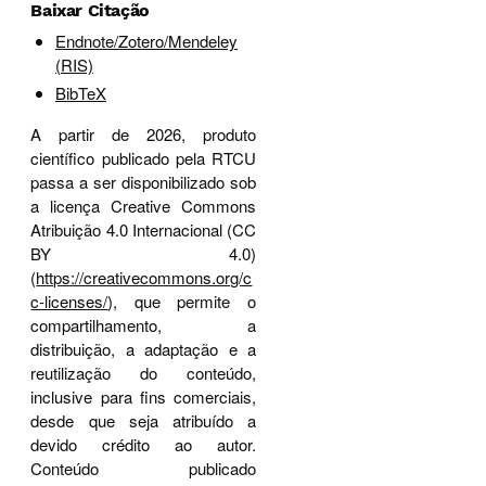
Baixar Citação
Endnote/Zotero/Mendeley
(RIS)
BibTeX
A partir de 2026, produto
científico publicado pela RTCU
passa a ser disponibilizado sob
a licença Creative Commons
Atribuição 4.0 Internacional (CC
BY 4.0)
(
https://creativecommons.org/c
c-licenses/
), que permite o
compartilhamento, a
distribuição, a adaptação e a
reutilização do conteúdo,
inclusive para fins comerciais,
desde que seja atribuído a
devido crédito ao autor.
Conteúdo publicado