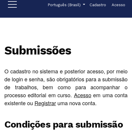
Ir para o menu de navegação principal
Ir para o conteúdo principal
Ir para o rodapé
Menu de administr
Idioma
Português (Brasil)
Cadastro
Acesso
Submissões
O cadastro no sistema e posterior acesso, por meio
de login e senha, são obrigatórios para a submissão
de trabalhos, bem como para acompanhar o
processo editorial em curso.
Acesso
em uma conta
existente ou
Registrar
uma nova conta.
Condições para submissão