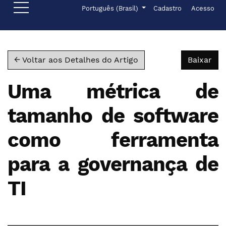
Ir para o menu de navegação principal
Ir para o conteúdo principal
Ir para o rodapé
Menu de administr
Idioma
Português (Brasil)
Cadastro
Acesso
Bai
← Voltar aos Detalhes do Artigo
Baixar
Uma métrica de
tamanho de software
como ferramenta
para a governança de
TI