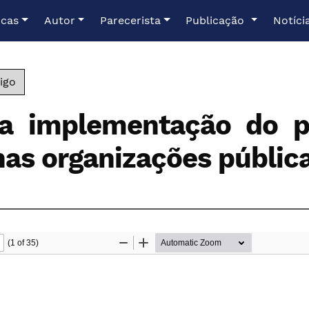
icas
Autor
Parecerista
Publicação
Notíci
igo
da implementação do p
nas organizações públic