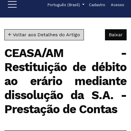
Ir para o menu de navegação principal
Ir para o conteúdo principal
Ir para o rodapé
Menu de administr
Idioma
Português (Brasil)
Cadastro
Acesso
Bai
← Voltar aos Detalhes do Artigo
Baixar
CEASA/AM -
Restituição de débito
ao erário mediante
dissolução da S.A. -
Prestação de Contas