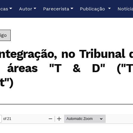
icas
Autor
Parecerista
Publicação
Notíci
igo
ntegração, no Tribunal
 áreas "T & D" ("T
t")