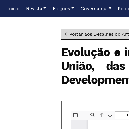
Ir para o menu de navegação principal
Ir para o conteúdo principal
Ir para o rodapé
Início
Revista
Edições
Governança
Polít
← Voltar aos Detalhes do Art
Evolução e i
União, das
Developmen