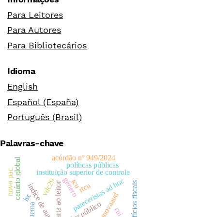
Para Leitores
Para Autores
Para Bibliotecários
Idioma
English
Español (España)
Português (Brasil)
Palavras-chave
acórdão nº 949/2024
cenário global
políticas públicas
instituição superior de controle
novo pac
gênero
pareceristas ad hoc
vdc29
tcu
carta ao leitor
benefícios fiscais
rtcu
índice de autores
inovaaud
isc
valor público
sistema