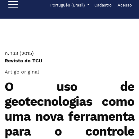
Ir para o menu de navegação principal
Ir para o conteúdo principal
Ir para o rodapé
Menu de administr
Idioma
Português (Brasil)
Cadastro
Acesso
n. 133 (2015)
Revista do TCU
Artigo original
O uso de
geotecnologias como
uma nova ferramenta
para o controle