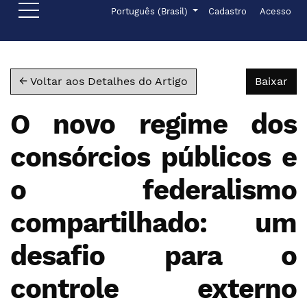
Ir para o menu de navegação principal
Ir para o conteúdo principal
Ir para o rodapé
Menu de administr
Idioma
Português (Brasil)
Cadastro
Acesso
Bai
← Voltar aos Detalhes do Artigo
Baixar
O novo regime dos
consórcios públicos e
o federalismo
compartilhado: um
desafio para o
controle externo