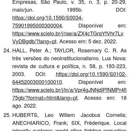
Empresas, São Paulo, v. 35, n. 3, p. 20-29,
maio/jun. 1995b. DOI:
https://doi.org/10.1590/S0034-
75901995000300004
. Disponível em:
https://www.scielo.br/j/rae/a/ZX4cTGrqYfVhr7Lv
VyDBgdb/?lang=pt
. Acesso em: 5 dez. 2022.
HALL, Peter A.; TAYLOR, Rosemary C. R. As
três versões do neoinstitucionalismo. Lua Nova:
revista de cultura e política, n. 58, p. 193-223,
2003. DOI:
https://doi.org/10.1590/S0102-
64452003000100010
. Disponível em:
https://www.scielo.br/j/ln/a/Vpr4gJNNdjPfNMPr4fj
75gb/?format=html&lang=pt
. Acesso em: 18
ago. 2022.
HUBERTS, Leo Willem Jacobus Cornelis;
ANECHIARICO, Frank; SIX, Fréderique. Local
integrity systems: world cities fighting corruption