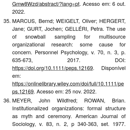
Gmw8Wzd/abstract/?lang=pt
. Acesso em: 6 out.
2022.
MARCUS, Bernd; WEIGELT, Oliver; HERGERT,
Jane; GURT, Jochen; GELLÉRI, Petra. The use
of snowball sampling for multisource
organizational research: some cause for
concern. Personnel Psychology, v. 70, n. 3, p.
635-673, 2017. DOI:
https://doi.org/10.1111/peps.12169
. Disponível
em:
https://onlinelibrary.wiley.com/doi/full/10.1111/pe
ps.12169
. Acesso em: 25 nov. 2022.
MEYER, John Wildfred; ROWAN, Brian.
Institutionalized organizations: formal structure
as myth and ceremony. American Journal of
Sociology, v. 83, n. 2, p 340-363, set. 1977.