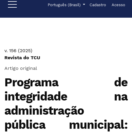
Ir para o menu de navegação principal
Ir para o conteúdo principal
Ir para o rodapé
Menu de administr
Idioma
Português (Brasil)
Cadastro
Acesso
v. 156 (2025)
Revista do TCU
Artigo original
Programa de
integridade na
administração
pública municipal: