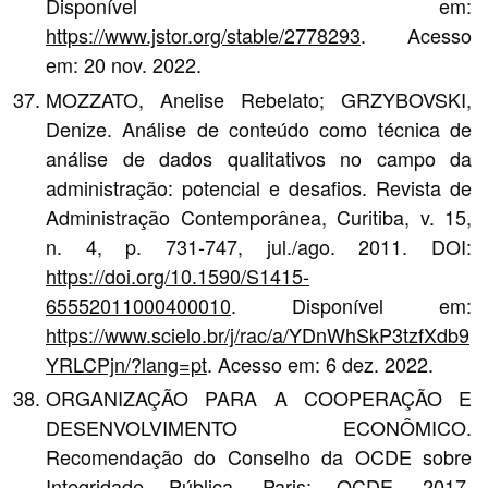
Disponível em:
https://www.jstor.org/stable/2778293
. Acesso
em: 20 nov. 2022.
MOZZATO, Anelise Rebelato; GRZYBOVSKI,
Denize. Análise de conteúdo como técnica de
análise de dados qualitativos no campo da
administração: potencial e desafios. Revista de
Administração Contemporânea, Curitiba, v. 15,
n. 4, p. 731-747, jul./ago. 2011. DOI:
https://doi.org/10.1590/S1415-
65552011000400010
. Disponível em:
https://www.scielo.br/j/rac/a/YDnWhSkP3tzfXdb9
YRLCPjn/?lang=pt
. Acesso em: 6 dez. 2022.
ORGANIZAÇÃO PARA A COOPERAÇÃO E
DESENVOLVIMENTO ECONÔMICO.
Recomendação do Conselho da OCDE sobre
Integridade Pública. Paris: OCDE, 2017.