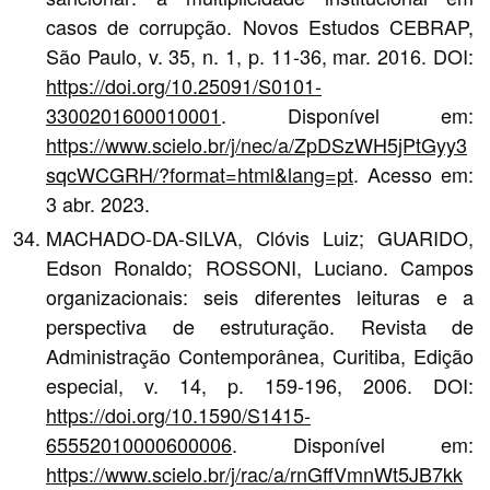
casos de corrupção. Novos Estudos CEBRAP,
São Paulo, v. 35, n. 1, p. 11-36, mar. 2016. DOI:
https://doi.org/10.25091/S0101-
3300201600010001
. Disponível em:
https://www.scielo.br/j/nec/a/ZpDSzWH5jPtGyy3
sqcWCGRH/?format=html&lang=pt
. Acesso em:
3 abr. 2023.
MACHADO-DA-SILVA, Clóvis Luiz; GUARIDO,
Edson Ronaldo; ROSSONI, Luciano. Campos
organizacionais: seis diferentes leituras e a
perspectiva de estruturação. Revista de
Administração Contemporânea, Curitiba, Edição
especial, v. 14, p. 159-196, 2006. DOI:
https://doi.org/10.1590/S1415-
65552010000600006
. Disponível em:
https://www.scielo.br/j/rac/a/rnGffVmnWt5JB7kk