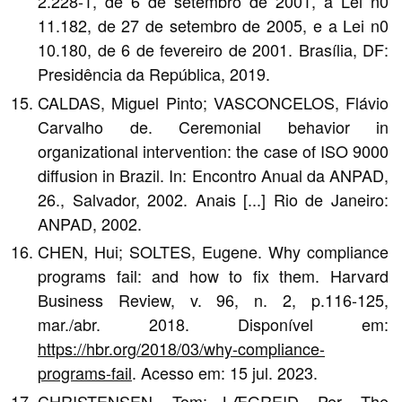
2.228-1, de 6 de setembro de 2001, a Lei n0
11.182, de 27 de setembro de 2005, e a Lei n0
10.180, de 6 de fevereiro de 2001. Brasília, DF:
Presidência da República, 2019.
CALDAS, Miguel Pinto; VASCONCELOS, Flávio
Carvalho de. Ceremonial behavior in
organizational intervention: the case of ISO 9000
diffusion in Brazil. In: Encontro Anual da ANPAD,
26., Salvador, 2002. Anais [...] Rio de Janeiro:
ANPAD, 2002.
CHEN, Hui; SOLTES, Eugene. Why compliance
programs fail: and how to fix them. Harvard
Business Review, v. 96, n. 2, p.116-125,
mar./abr. 2018. Disponível em:
https://hbr.org/2018/03/why-compliance-
programs-fail
. Acesso em: 15 jul. 2023.
CHRISTENSEN, Tom; LÆGREID, Per. The