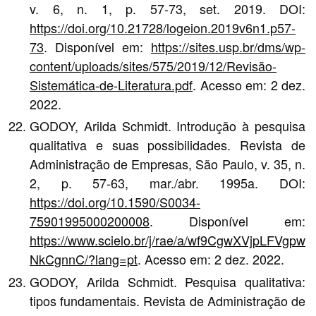
v. 6, n. 1, p. 57-73, set. 2019. DOI:
https://doi.org/10.21728/logeion.2019v6n1.p57-
73
. Disponível em:
https://sites.usp.br/dms/wp-
content/uploads/sites/575/2019/12/Revisão-
Sistemática-de-Literatura.pdf
. Acesso em: 2 dez.
2022.
GODOY, Arilda Schmidt. Introdução à pesquisa
qualitativa e suas possibilidades. Revista de
Administração de Empresas, São Paulo, v. 35, n.
2, p. 57-63, mar./abr. 1995a. DOI:
https://doi.org/10.1590/S0034-
75901995000200008
. Disponível em:
https://www.scielo.br/j/rae/a/wf9CgwXVjpLFVgpw
NkCgnnC/?lang=pt
. Acesso em: 2 dez. 2022.
GODOY, Arilda Schmidt. Pesquisa qualitativa:
tipos fundamentais. Revista de Administração de