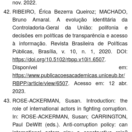
nov. 2022.
RIBEIRO, Érica Bezerra Queiroz; MACHADO,
Bruno Amaral. A evolução identitária da
Controladoria-Geral da União: polifonia e
decisões em políticas de transparência e acesso
à informação. Revista Brasileira de Políticas
Públicas, Brasília, v. 10, n. 1, 2020. DOI:
https://doi.org/10.5102/rbpp.v10i1.6507
.
Disponível em:
https://www.publicacoesacademicas.uniceub.br/
RBPP/article/view/6507
. Acesso em: 12 abr.
2023.
ROSE-ACKERMAN, Susan. Introduction: the
role of international actors in fighting corruption.
In: ROSE-ACKERMAN, Susan; CARRINGTON,
Paul DeWitt (eds.). Anti-corruption policy: can
international actors play a constructive role?