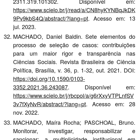
2311.319.101302. Disponível em:
https://www.scielo.br/j/read/a/CN8hyKYNBqJkDK
9Pv9kbS4Q/abstract/?lang=pt
. Acesso em: 13
jul. 2023.
MACHADO, Daniel Baldin. Sete elementos do
processo de seleção de casos: contribuições
para um maior rigor e transparência nas
Ciências Sociais. Revista Brasileira de Ciência
Política, Brasília, v. 36, p. 1-32, out. 2021. DOI:
https://doi.org/10.1590/0103-
3352.2021.36.243087
. Disponível em:
https://www.scielo.br/j/rbcpol/a/g6rXxyVTPLnfSV
3v7fXyNvR/abstract/?lang=pt
. Acesso em: 28
nov. 2022.
MACHADO, Maíra Rocha; PASCHOAL, Bruno.
Monitorar, investigar, responsabilizar e
sancionar: a multiplicidade institucional em