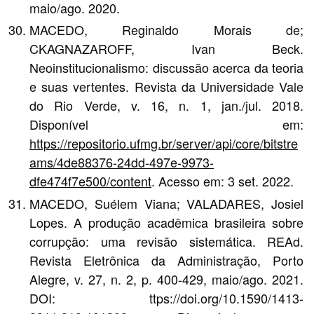
maio/ago. 2020.
MACEDO, Reginaldo Morais de;
CKAGNAZAROFF, Ivan Beck.
Neoinstitucionalismo: discussão acerca da teoria
e suas vertentes. Revista da Universidade Vale
do Rio Verde, v. 16, n. 1, jan./jul. 2018.
Disponível em:
https://repositorio.ufmg.br/server/api/core/bitstre
ams/4de88376-24dd-497e-9973-
dfe474f7e500/content
. Acesso em: 3 set. 2022.
MACEDO, Suélem Viana; VALADARES, Josiel
Lopes. A produção acadêmica brasileira sobre
corrupção: uma revisão sistemática. REAd.
Revista Eletrônica da Administração, Porto
Alegre, v. 27, n. 2, p. 400-429, maio/ago. 2021.
DOI: ttps://doi.org/10.1590/1413-