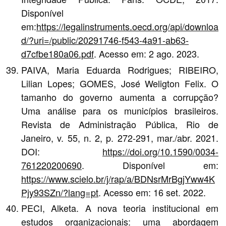
Disponível
em:
https://legalinstruments.oecd.org/api/downloa
d/?uri=/public/20291746-f543-4a91-ab63-
d7cfbe180a06.pdf
. Acesso em: 2 ago. 2023.
PAIVA, Maria Eduarda Rodrigues; RIBEIRO,
Lilian Lopes; GOMES, José Weligton Felix. O
tamanho do governo aumenta a corrupção?
Uma análise para os municípios brasileiros.
Revista de Administração Pública, Rio de
Janeiro, v. 55, n. 2, p. 272-291, mar./abr. 2021.
DOI:
https://doi.org/10.1590/0034-
761220200690
. Disponível em:
https://www.scielo.br/j/rap/a/BDNsrMrBgjYww4K
Pjy93SZn/?lang=pt
. Acesso em: 16 set. 2022.
PECI, Alketa. A nova teoria institucional em
estudos organizacionais: uma abordagem