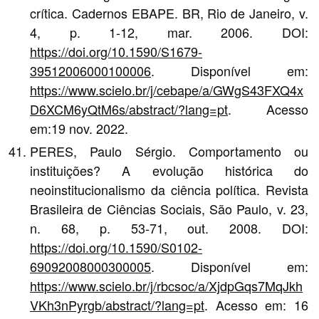
crítica. Cadernos EBAPE. BR, Rio de Janeiro, v.
4, p. 1-12, mar. 2006. DOI:
https://doi.org/10.1590/S1679-
39512006000100006
. Disponível em:
https://www.scielo.br/j/cebape/a/GWgS43FXQ4x
D6XCM6yQtM6s/abstract/?lang=pt
. Acesso
em:19 nov. 2022.
PERES, Paulo Sérgio. Comportamento ou
instituições? A evolução histórica do
neoinstitucionalismo da ciência política. Revista
Brasileira de Ciências Sociais, São Paulo, v. 23,
n. 68, p. 53-71, out. 2008. DOI:
https://doi.org/10.1590/S0102-
69092008000300005
. Disponível em:
https://www.scielo.br/j/rbcsoc/a/XjdpGqs7MqJkh
VKh3nPyrgb/abstract/?lang=pt
. Acesso em: 16