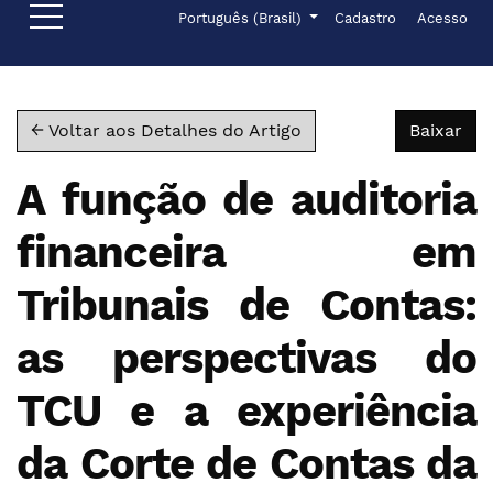
Ir para o menu de navegação principal
Ir para o conteúdo principal
Ir para o rodapé
Menu de administr
Idioma
Português (Brasil)
Cadastro
Acesso
Bai
← Voltar aos Detalhes do Artigo
Baixar
A função de auditoria
financeira em
Tribunais de Contas:
as perspectivas do
TCU e a experiência
da Corte de Contas da