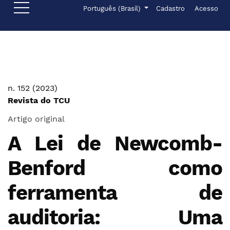
Ir para o menu de navegação principal
Ir para o conteúdo principal
Ir para o rodapé
Menu de administr
Idioma
Português (Brasil)
Cadastro
Acesso
n. 152 (2023)
Revista do TCU
Artigo original
A Lei de Newcomb-
Benford como
ferramenta de
auditoria: Uma