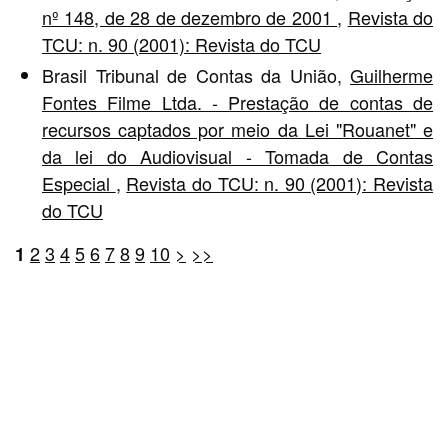
nº 148, de 28 de dezembro de 2001
,
Revista do
TCU: n. 90 (2001): Revista do TCU
Brasil Tribunal de Contas da União,
Guilherme
Fontes Filme Ltda. - Prestação de contas de
recursos captados por meio da Lei "Rouanet" e
da lei do Audiovisual - Tomada de Contas
Especial
,
Revista do TCU: n. 90 (2001): Revista
do TCU
2
3
4
5
6
7
8
9
10
>
>>
1