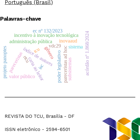
Português (Brasil)
Palavras-chave
ec nº 132/2023
acórdão nº 1.868/2024
incentivo à inovação tecnológica
inovaaud
administração pública
vdc29
sistema
gênero
pareceristas ad hoc
índice de autores
projeto panoptes
tcu
poder legislativo
pareceristas
rtcu
carta ao leitor
subsistemas
isc
valor público
REVISTA DO TCU, Brasília - DF
ISSN eletrônico - 2594-6501