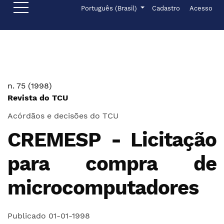
Ir para o menu de navegação principal
Ir para o conteúdo principal
Ir para o rodapé
Menu de administr
Idioma
Português (Brasil)
Cadastro
Acesso
n. 75 (1998)
Revista do TCU
Acórdãos e decisões do TCU
CREMESP - Licitação
para compra de
microcomputadores
Publicado 01-01-1998