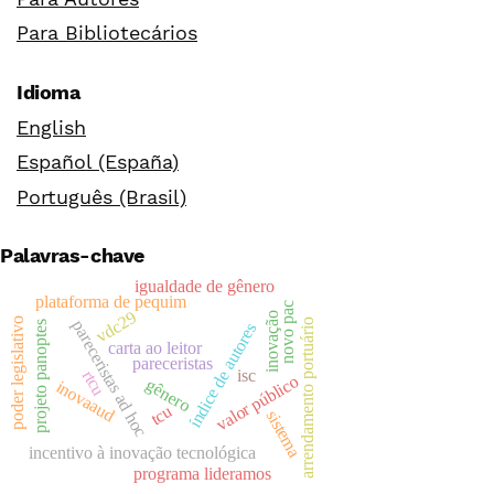
Para Bibliotecários
Idioma
English
Español (España)
Português (Brasil)
Palavras-chave
igualdade de gênero
plataforma de pequim
novo pac
vdc29
inovação
poder legislativo
arrendamento portuário
pareceristas ad hoc
projeto panoptes
índice de autores
carta ao leitor
pareceristas
isc
rtcu
valor público
gênero
inovaaud
tcu
sistema
incentivo à inovação tecnológica
programa lideramos