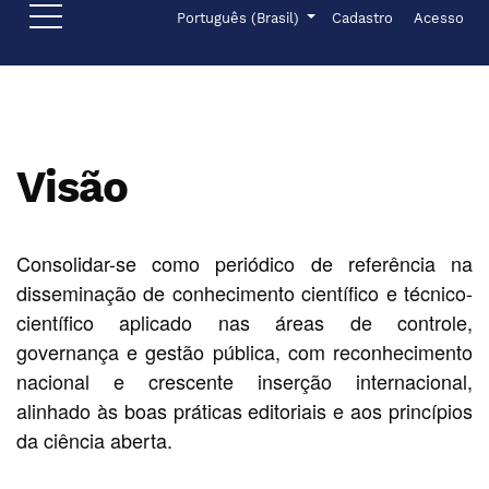
Ir para o menu de navegação principal
Ir para o conteúdo principal
Ir para o rodapé
Menu de administr
Idioma
Português (Brasil)
Cadastro
Acesso
Visão
Consolidar-se como periódico de referência na
disseminação de conhecimento científico e técnico-
científico aplicado nas áreas de controle,
governança e gestão pública, com reconhecimento
nacional e crescente inserção internacional,
alinhado às boas práticas editoriais e aos princípios
da ciência aberta.