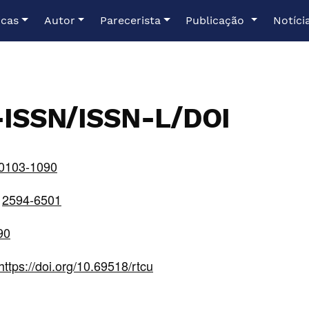
icas
Autor
Parecerista
Publicação
Notíci
-ISSN/ISSN-L/DOI
0103-1090
2594-6501
90
https://doi.org/10.69518/rtcu