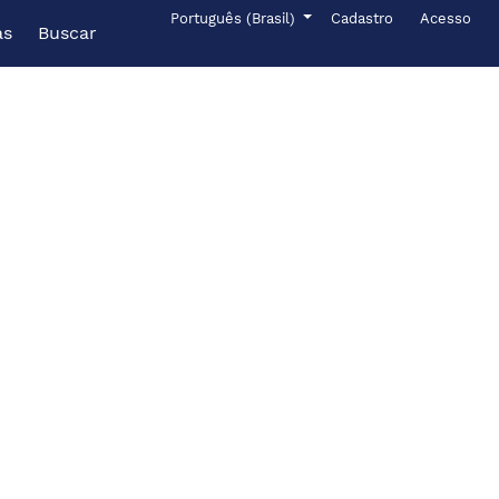
Menu de administr
Idioma
Português (Brasil)
Cadastro
Acesso
as
Buscar