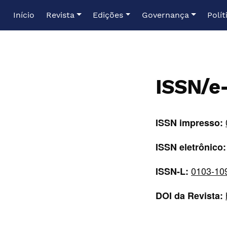
Ir para o menu de navegação principal
Ir para o conteúdo principal
Ir para o rodapé
Início
Revista
Edições
Governança
Polít
ISSN/e
ISSN impresso:
ISSN eletrônico:
0103-10
ISSN-L:
DOI da Revista: