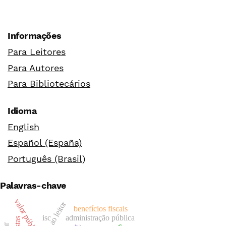
Informações
Para Leitores
Para Autores
Para Bibliotecários
Idioma
English
Español (España)
Português (Brasil)
Palavras-chave
valor público
carta ao leitor
benefícios fiscais
isc
administração pública