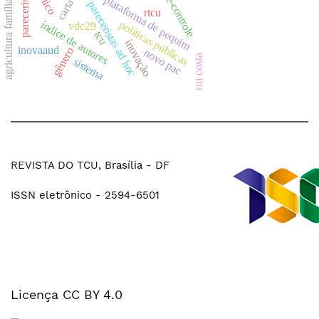
pareceristas
plataforma de pequim
agricultura familiar
e-controle
pareceristas ad hoc
rtcu
índice de autores
políticas públicas
vdc29
tcu
inovação
inovaaud
gênero
novo pac
rui costa
sistema
REVISTA DO TCU, Brasília - DF
ISSN eletrônico - 2594-6501
Licença CC BY 4.0