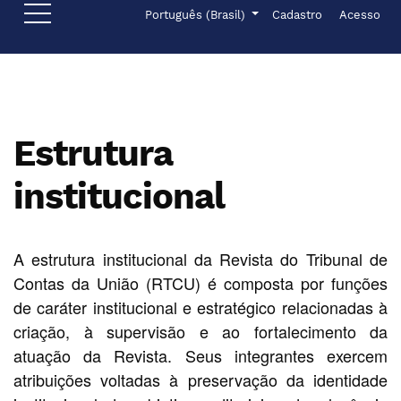
Ir para o menu de navegação principal
Ir para o conteúdo principal
Ir para o rodapé
Menu de administr
Idioma
Português (Brasil)
Cadastro
Acesso
Estrutura
institucional
A estrutura institucional da Revista do Tribunal de
Contas da União (RTCU) é composta por funções
de caráter institucional e estratégico relacionadas à
criação, à supervisão e ao fortalecimento da
atuação da Revista. Seus integrantes exercem
atribuições voltadas à preservação da identidade