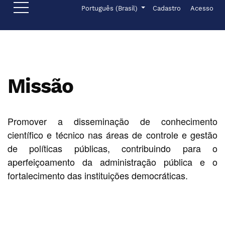
Ir para o menu de navegação principal
Ir para o conteúdo principal
Ir para o rodapé
Menu de administr
Idioma
Português (Brasil)
Cadastro
Acesso
Missão
Promover a disseminação de conhecimento
científico e técnico nas áreas de controle e gestão
de políticas públicas, contribuindo para o
aperfeiçoamento da administração pública e o
fortalecimento das instituições democráticas.