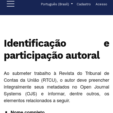
Ir para o menu de navegação principal
Ir para o conteúdo principal
Ir para o rodapé
Menu de administr
Idioma
Português (Brasil)
Cadastro
Acesso
Identificação e
participação autoral
Ao submeter trabalho à Revista do Tribunal de
Contas da União (RTCU), o autor deve preencher
integralmente seus metadados no Open Journal
Systems (OJS) e informar, dentre outros, os
elementos relacionados a seguir.
Nome completo