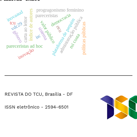
progragonismo feminino
índice de autores
inovaaud
democracia
pareceristas
administração pública
carta ao leitor
plataforma de pequim
valor público
tcu
vdc29
políticas públicas
rtcu
sistema
gênero
rui costa
isc
pareceristas ad hoc
inovação
REVISTA DO TCU, Brasília - DF
ISSN eletrônico - 2594-6501