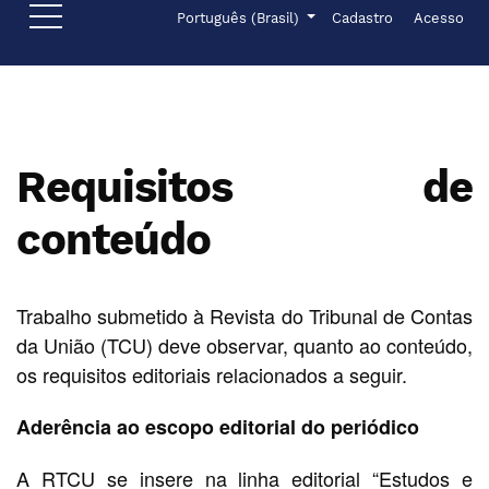
Ir para o menu de navegação principal
Ir para o conteúdo principal
Ir para o rodapé
Menu de administr
Idioma
Português (Brasil)
Cadastro
Acesso
Requisitos de
conteúdo
Trabalho submetido à Revista do Tribunal de Contas
da União (TCU) deve observar, quanto ao conteúdo,
os requisitos editoriais relacionados a seguir.
Aderência ao escopo editorial do periódico
A RTCU se insere na linha editorial “Estudos e