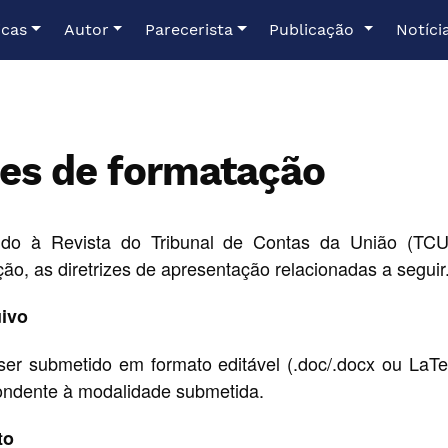
icas
Autor
Parecerista
Publicação
Notíci
zes de formatação
ido à Revista do Tribunal de Contas da União (TCU
ão, as diretrizes de apresentação relacionadas a seguir
ivo
ser submetido em formato editável (.doc/.docx ou LaT
ondente à modalidade submetida.
to