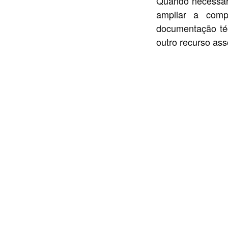
Quando necessár
ampliar a compr
documentação téc
outro recurso as