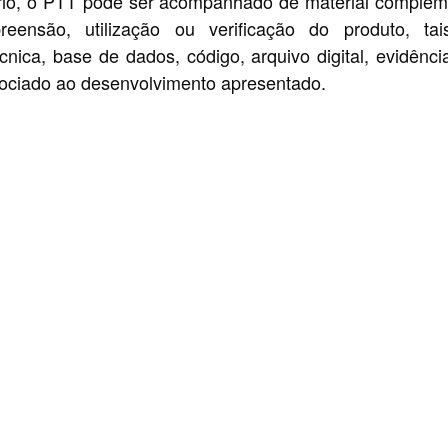
io, o PTT pode ser acompanhado de material compleme
eensão, utilização ou verificação do produto, t
nica, base de dados, código, arquivo digital, evidênci
sociado ao desenvolvimento apresentado.