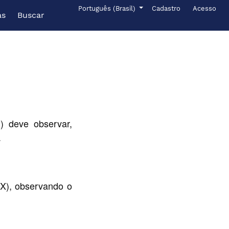
Menu de administr
Idioma
Português (Brasil)
Cadastro
Acesso
as
Buscar
) deve observar,
.
eX), observando o