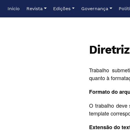
Ir para o menu de navegação principal
Ir para o conteúdo principal
Ir para o rodapé
Início
Revista
Edições
Governança
Polít
Diretri
Trabalho submet
quanto à formataç
Formato do arqu
O trabalho deve 
template corresp
Extensão do tex