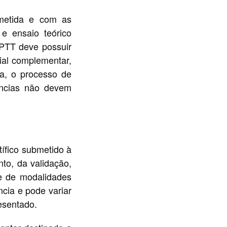
metida e com as
a e ensaio teórico
 PTT deve possuir
ial complementar,
ca, o processo de
rências não devem
tífico submetido à
to, da validação,
de de modalidades
ncia e pode variar
esentado.