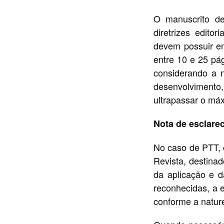
O manuscrito d
diretrizes editor
devem possuir en
entre 10 e 25 pá
considerando a n
desenvolvimento,
ultrapassar o má
Nota de esclare
No caso de PTT, o
Revista, destina
da aplicação e d
reconhecidas, a e
conforme a nature