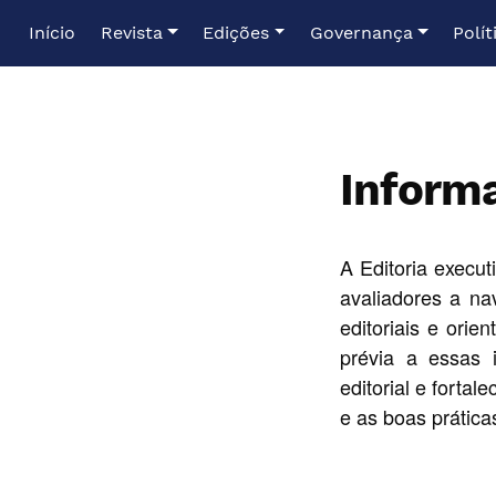
Ir para o menu de navegação principal
Ir para o conteúdo principal
Ir para o rodapé
Início
Revista
Edições
Governança
Polít
Inform
A Editoria execu
avaliadores a na
editoriais e ori
prévia a essas 
editorial e forta
e as boas prática