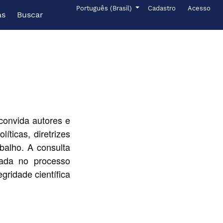
Menu de administr
Idioma
Português (Brasil)
Cadastro
Acesso
as
Buscar
convida autores e
ticas, diretrizes
balho. A consulta
cada no processo
gridade científica