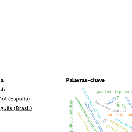
ma
Palavras-chave
sh
pareceristas ad hoc
igualdade de gênero
gênero
novo
arrendamento portuário
ol (España)
vdc29
inovaaud
políticas públicas
plataforma de pequim
tcu
guês (Brasil)
sistema
pareceristas
índice de aut
carta ao l
isc
r
democracia
inovação