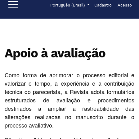
Ir para o menu de navegação principal
Ir para o conteúdo principal
Ir para o rodapé
Menu de administr
Idioma
Português (Brasil)
Cadastro
Acesso
Apoio à avaliação
Como forma de aprimorar o processo editorial e
valorizar o tempo, a experiência e a contribuição
técnica do parecerista, a Revista adota formulários
estruturados de avaliação e procedimentos
destinados a ampliar a rastreabilidade das
alterações realizadas no manuscrito durante o
processo avaliativo.