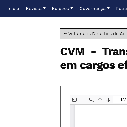
Ir para o menu de navegação principal
Ir para o conteúdo principal
Ir para o rodapé
Início
Revista
Edições
Governança
Polít
← Voltar aos Detalhes do Art
CVM - Tran
em cargos ef