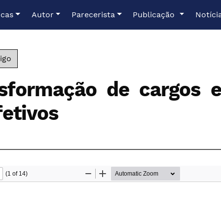
icas
Autor
Parecerista
Publicação
Notíci
igo
sformação de cargos 
etivos