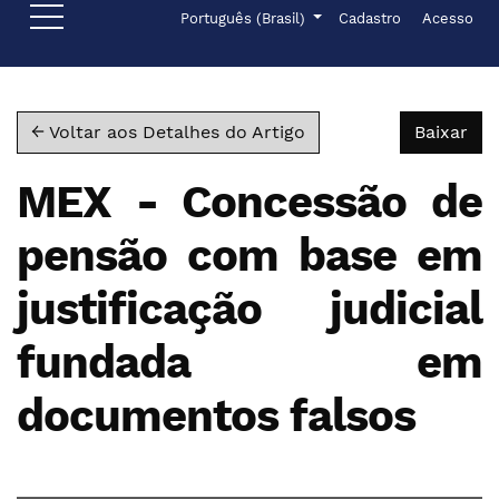
Ir para o menu de navegação principal
Ir para o conteúdo principal
Ir para o rodapé
Menu de administr
Idioma
Português (Brasil)
Cadastro
Acesso
Bai
← Voltar aos Detalhes do Artigo
Baixar
MEX - Concessão de
pensão com base em
justificação judicial
fundada em
documentos falsos