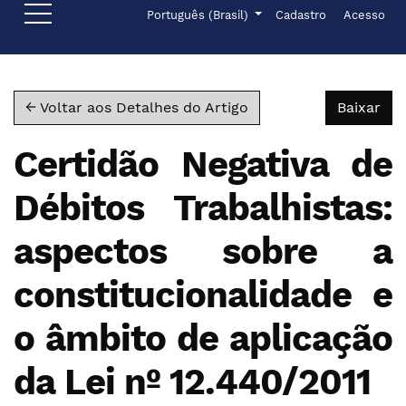
Ir para o menu de navegação principal
Ir para o conteúdo principal
Ir para o rodapé
Menu de administr
Idioma
Português (Brasil)
Cadastro
Acesso
Bai
← Voltar aos Detalhes do Artigo
Baixar
Certidão Negativa de
Débitos Trabalhistas:
aspectos sobre a
constitucionalidade e
o âmbito de aplicação
da Lei nº 12.440/2011