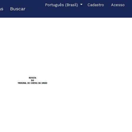
Menu de administr
Idioma
Português (Brasil)
Cadastro
Acesso
as
Buscar