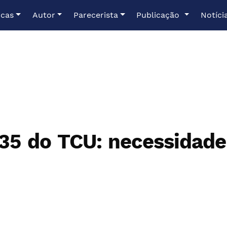
icas
Autor
Parecerista
Publicação
Notíci
35 do TCU: necessidade