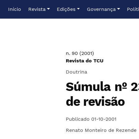
Ir para o menu de navegação principal
Ir para o conteúdo principal
Ir para o rodapé
Início
Revista
Edições
Governança
Polít
n. 90 (2001)
Revista do TCU
Doutrina
Súmula nº 2
de revisão
Publicado 01-10-2001
Renato Monteiro de Rezende