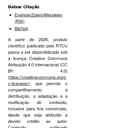
Baixar Citação
Endnote/Zotero/Mendeley
(RIS)
BibTeX
A partir de 2026, produto
científico publicado pela RTCU
passa a ser disponibilizado sob
a licença Creative Commons
Atribuição 4.0 Internacional (CC
BY 4.0)
(
https://creativecommons.org/c
c-licenses/
), que permite o
compartilhamento, a
distribuição, a adaptação e a
reutilização do conteúdo,
inclusive para fins comerciais,
desde que seja atribuído a
devido crédito ao autor.
Conteúdo publicado