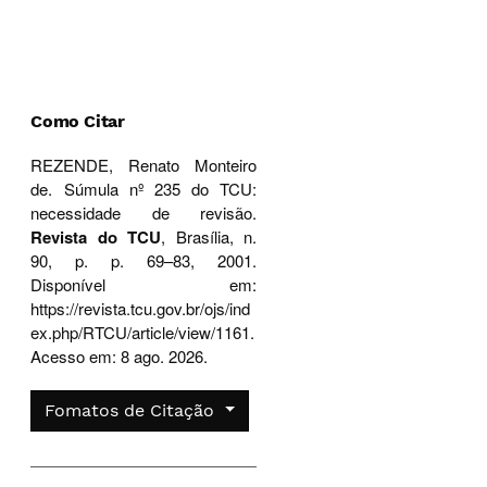
Como Citar
REZENDE, Renato Monteiro
de. Súmula nº 235 do TCU:
necessidade de revisão.
Revista do TCU
, Brasília, n.
90, p. p. 69–83, 2001.
Disponível em:
https://revista.tcu.gov.br/ojs/ind
ex.php/RTCU/article/view/1161.
Acesso em: 8 ago. 2026.
Fomatos de Citação