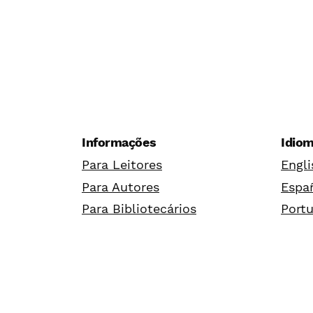
Informações
Idio
Para Leitores
Engli
Para Autores
Españ
Para Bibliotecários
Portu