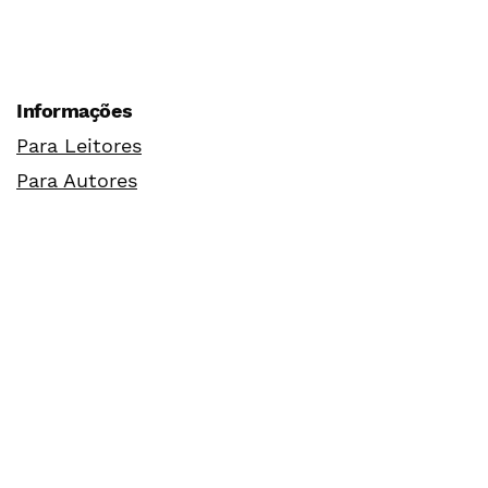
Informações
Para Leitores
Para Autores
Para Bibliotecários
Idioma
English
Español (España)
Português (Brasil)
Palavras-chave
agricultura familiar