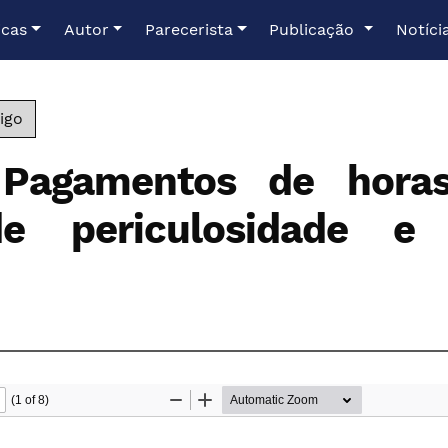
icas
Autor
Parecerista
Publicação
Notíci
igo
agamentos de horas 
de periculosidade e g