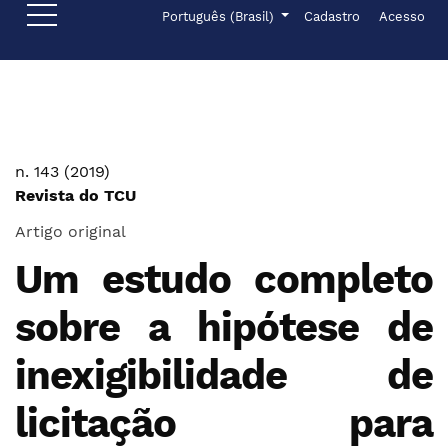
Ir para o menu de navegação principal
Ir para o conteúdo principal
Ir para o rodapé
Menu de administr
Idioma
Português (Brasil)
Cadastro
Acesso
n. 143 (2019)
Revista do TCU
Artigo original
Um estudo completo
sobre a hipótese de
inexigibilidade de
licitação para