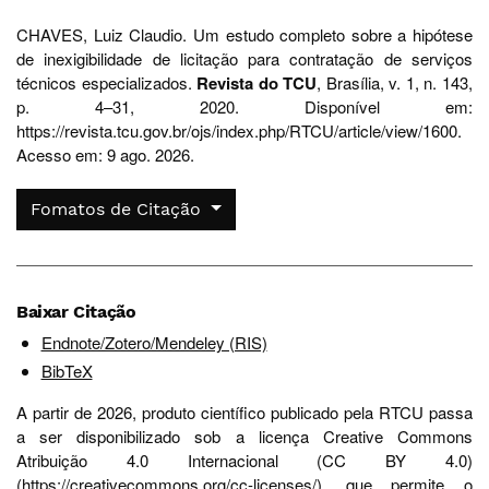
CHAVES, Luiz Claudio. Um estudo completo sobre a hipótese
de inexigibilidade de licitação para contratação de serviços
técnicos especializados.
Revista do TCU
, Brasília, v. 1, n. 143,
p. 4–31, 2020. Disponível em:
https://revista.tcu.gov.br/ojs/index.php/RTCU/article/view/1600.
Acesso em: 9 ago. 2026.
Fomatos de Citação
Baixar Citação
Endnote/Zotero/Mendeley (RIS)
BibTeX
A partir de 2026, produto científico publicado pela RTCU passa
a ser disponibilizado sob a licença Creative Commons
Atribuição 4.0 Internacional (CC BY 4.0)
(
https://creativecommons.org/cc-licenses/
), que permite o