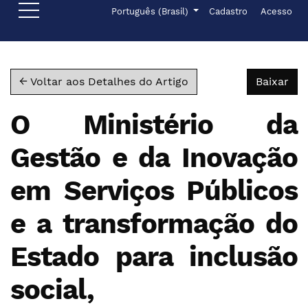
Ir para o menu de navegação principal
Ir para o conteúdo principal
Ir para o rodapé
Menu de administr
Idioma
Português (Brasil)
Cadastro
Acesso
Bai
← Voltar aos Detalhes do Artigo
Baixar
O Ministério da
Gestão e da Inovação
em Serviços Públicos
e a transformação do
Estado para inclusão
social,