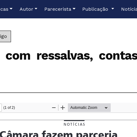
icas
Autor
Parecerista
Publicação
Notíci
igo
 com ressalvas, conta