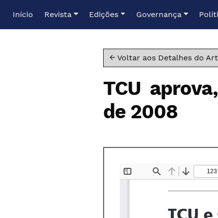
Ir para o menu de navegação principal
Ir para o conteúdo principal
Ir para o rodapé
Início
Revista
Edições
Governança
Polít
← Voltar aos Detalhes do Art
TCU aprova,
de 2008