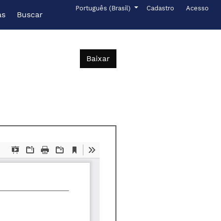
Menu de administr
Idioma
Português (Brasil)
Cadastro
Acesso
as
Buscar
Baixar PDF
Baixar