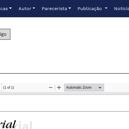
icas
Autor
Parecerista
Publicação
Notíci
igo