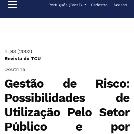
Ir para o menu de navegação principal
Ir para o conteúdo principal
Ir para o rodapé
Menu de administr
Idioma
Português (Brasil)
Cadastro
Acesso
n. 93 (2002)
Revista do TCU
Doutrina
Gestão de Risco:
Possibilidades de
Utilização Pelo Setor
Público e por