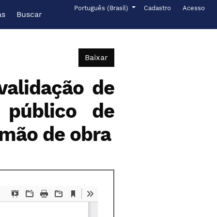
Menu de administr
Idioma
Português (Brasil)
Cadastro
Acesso
as
Buscar
Baixar PDF
Baixar
validação de
 público de
 mão de obra