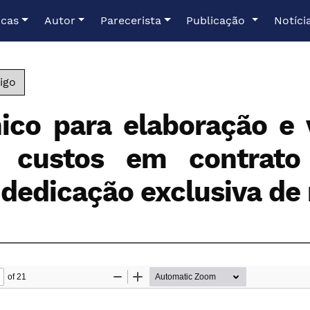
icas
Autor
Parecerista
Publicação
Notíci
igo
nico para elaboração e 
e custos em contrato
 dedicação exclusiva de