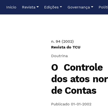
Ir para o menu de navegação principal
Ir para o conteúdo principal
Ir para o rodapé
Início
Revista
Edições
Governança
Polít
n. 94 (2002)
Revista do TCU
Doutrina
O Controle 
dos atos nor
de Contas
Publicado 01-01-2002