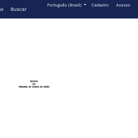
Menu de administr
Idioma
Português (Brasil)
Cadastro
Acesso
as
Buscar