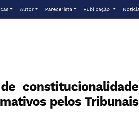
icas
Autor
Parecerista
Publicação
Notíci
de constitucionalidade
mativos pelos Tribunais