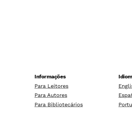
Informações
Idio
Para Leitores
Engli
Para Autores
Españ
Para Bibliotecários
Portu