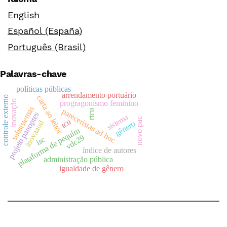
English
Español (España)
Português (Brasil)
Palavras-chave
políticas públicas
arrendamento portuário
carta ao leitor
controle externo
inovação
progragonismo feminino
subsistemas
pareceristas ad hoc
rtcu
projeto panoptes
sistema
novo pac
tcu
inovaaud
gênero
plataforma de pequim
vdc29
isc
índice de autores
administração pública
igualdade de gênero