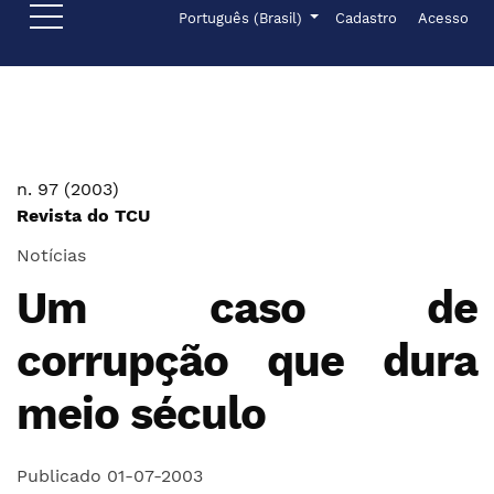
Ir para o menu de navegação principal
Ir para o conteúdo principal
Ir para o rodapé
Menu de administr
Idioma
Português (Brasil)
Cadastro
Acesso
n. 97 (2003)
Revista do TCU
Notícias
Um caso de
corrupção que dura
meio século
Publicado 01-07-2003