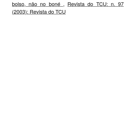
bolso, não no boné
,
Revista do TCU: n. 97
(2003): Revista do TCU