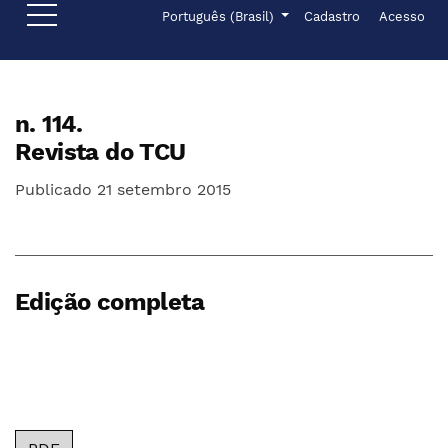
Ir para o menu de navegação principal
Ir para o conteúdo principal
Ir para o rodapé
Menu de administr
Idioma
Português (Brasil)
Cadastro
Acesso
n. 114.
Revista do TCU
Publicado 21 setembro 2015
Edição completa