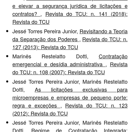
e elevar a segurança jurídica de licitações e
contratos?
,
Revista do TCU: n. 141 (2018):
Revista do TCU
Jessé Torres Pereira Junior,
Revisitando a Teoria
da Separação dos Poderes
,
Revista do TCU: n.
127 (2013): Revista do TCU
Marinês Restelatto Dotti,
Contratação
emergencial e desídia administrativa
,
Revista
do TCU: n. 108 (2007): Revista do TCU
Jessé Torres Pereira Junior, Marinês Restelatto
Dotti,
As licitações exclusivas para
microempresas e empresas de pequeno porte:
regra e exceções
,
Revista do TCU: n. 123
(2012): Revista do TCU
Jessé Torres Pereira Junior, Marinês Restelatto
Dotti,
Regime de Contratação Integrada: