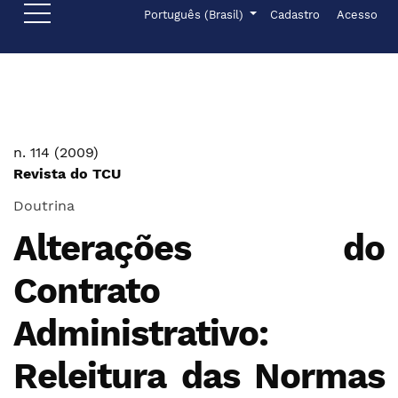
Ir para o menu de navegação principal
Ir para o conteúdo principal
Ir para o rodapé
Menu de administr
Idioma
Português (Brasil)
Cadastro
Acesso
n. 114 (2009)
Revista do TCU
Doutrina
Alterações do
Contrato
Administrativo:
Releitura das Normas