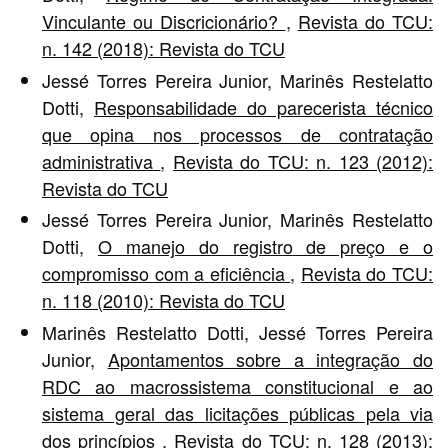
Vinculante ou Discricionário?
,
Revista do TCU:
n. 142 (2018): Revista do TCU
Jessé Torres Pereira Junior, Marinês Restelatto
Dotti,
Responsabilidade do parecerista técnico
que opina nos processos de contratação
administrativa
,
Revista do TCU: n. 123 (2012):
Revista do TCU
Jessé Torres Pereira Junior, Marinês Restelatto
Dotti,
O manejo do registro de preço e o
compromisso com a eficiência
,
Revista do TCU:
n. 118 (2010): Revista do TCU
Marinês Restelatto Dotti, Jessé Torres Pereira
Junior,
Apontamentos sobre a integração do
RDC ao macrossistema constitucional e ao
sistema geral das licitações públicas pela via
dos princípios
,
Revista do TCU: n. 128 (2013):