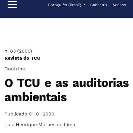
Ir para o menu de navegação principal
Ir para o conteúdo principal
Ir para o rodapé
Menu de administr
Idioma
Português (Brasil)
Cadastro
Acesso
n. 83 (2000)
Revista do TCU
Doutrina
O TCU e as auditorias
ambientais
Publicado 01-01-2000
Luiz Henrique Moraes de Lima