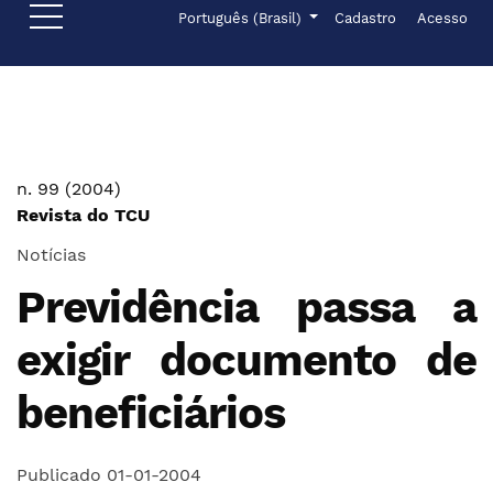
Ir para o menu de navegação principal
Ir para o conteúdo principal
Ir para o rodapé
Menu de administr
Idioma
Português (Brasil)
Cadastro
Acesso
n. 99 (2004)
Revista do TCU
Notícias
Previdência passa a
exigir documento de
beneficiários
Publicado 01-01-2004