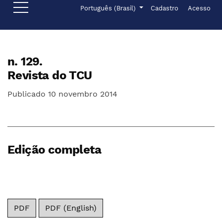
Ir para o menu de navegação principal
Ir para o conteúdo principal
Ir para o rodapé
Menu de administr
Idioma
Português (Brasil)
Cadastro
Acesso
n. 129.
Revista do TCU
Publicado 10 novembro 2014
Edição completa
PDF
PDF (English)