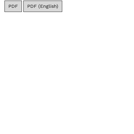
PDF
PDF (English)
Credibilidade dos governos, papel
das EFS e boas práticas
internacionais de auditoria
financeira