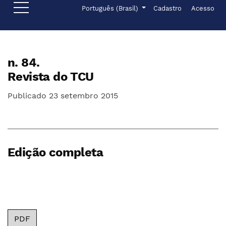
Ir para o menu de navegação principal
Ir para o conteúdo principal
Ir para o rodapé
Menu de administr
Idioma
Português (Brasil)
Cadastro
Acesso
n. 84.
Revista do TCU
Publicado 23 setembro 2015
Edição completa
PDF