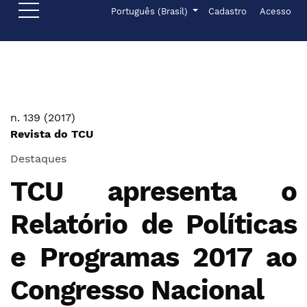
Ir para o menu de navegação principal
Ir para o conteúdo principal
Ir para o rodapé
Menu de administr
Idioma
Português (Brasil)
Cadastro
Acesso
n. 139 (2017)
Revista do TCU
Destaques
TCU apresenta o
Relatório de Políticas
e Programas 2017 ao
Congresso Nacional