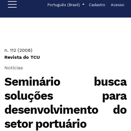
Ir para o menu de navegação principal
Ir para o conteúdo principal
Ir para o rodapé
Menu de administr
Idioma
Português (Brasil)
Cadastro
Acesso
n. 112 (2008)
Revista do TCU
Notícias
Seminário busca
soluções para
desenvolvimento do
setor portuário