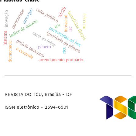
vdc29
valor público
novo pac
pareceristas
inovação
benefícios fiscais
rui costa
inovaaud
índice de autores
tcu
pareceristas ad hoc
isc
igualdade de gênero
carta ao leitor
sistema
projeto panoptes
democracia
gênero
e-controle
rtcu
arrendamento portuário
REVISTA DO TCU, Brasília - DF
ISSN eletrônico - 2594-6501