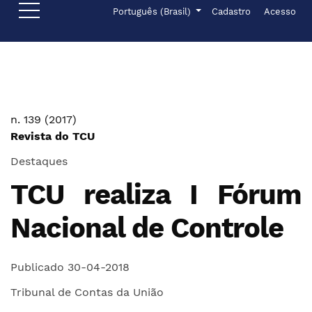
Ir para o menu de navegação principal
Ir para o conteúdo principal
Ir para o rodapé
Menu de administr
Idioma
Português (Brasil)
Cadastro
Acesso
n. 139 (2017)
Revista do TCU
Destaques
TCU realiza I Fórum
Nacional de Controle
Publicado 30-04-2018
Tribunal de Contas da União