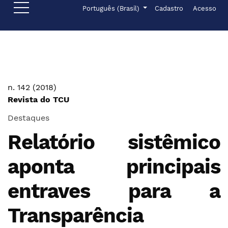
Ir para o menu de navegação principal
Ir para o conteúdo principal
Ir para o rodapé
Menu de administr
Idioma
Português (Brasil)
Cadastro
Acesso
n. 142 (2018)
Revista do TCU
Destaques
Relatório sistêmico
aponta principais
entraves para a
Transparência