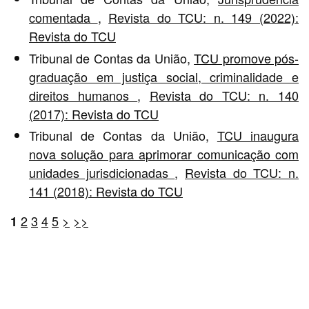
comentada
,
Revista do TCU: n. 149 (2022):
Revista do TCU
Tribunal de Contas da União,
TCU promove pós-
graduação em justiça social, criminalidade e
direitos humanos
,
Revista do TCU: n. 140
(2017): Revista do TCU
Tribunal de Contas da União,
TCU inaugura
nova solução para aprimorar comunicação com
unidades jurisdicionadas
,
Revista do TCU: n.
141 (2018): Revista do TCU
2
3
4
5
>
>>
1